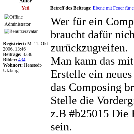
Autor
Yeti
Betreff des Beitrags:
Ebene mit Feuer für 
Wer für ein Comp
Administrator
braucht dafür nic
Registriert:
Mi 11. Okt
zurückzugreifen.
2006, 13:46
Beiträge:
3336
Man kann das mit
Bilder:
434
Wohnort:
Henstedt-
Erstelle ein neue
Ulzburg
das Composing br
Stelle die Vorder
z.B #b25015 Die H
sein.