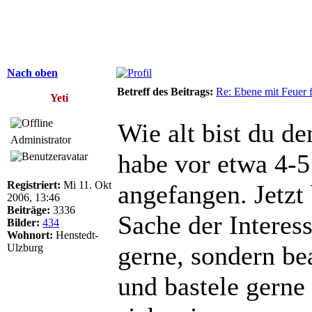
Nach oben
Betreff des Beitrags:
Re: Ebene mit Feuer 
Yeti
Wie alt bist du de
Administrator
habe vor etwa 4-5
Registriert:
Mi 11. Okt
angefangen. Jetzt 
2006, 13:46
Beiträge:
3336
Sache der Interess
Bilder:
434
Wohnort:
Henstedt-
gerne, sondern be
Ulzburg
und bastele gerne