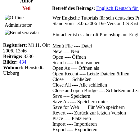
Autor
Yeti
Betreff des Beitrags:
Englisch-Deutsch für
Wer Engische Tutorials für sein deutsches 
Stand vom 13.05.2006 Die Version CS 3 ist al
Administrator
Einfacher ist es aber oft Photoshop auf Engl
Registriert:
Mi 11. Okt
Menü File ---- Datei
2006, 13:46
New ---- Neu
Beiträge:
3336
Open ---- Öffnen
Bilder:
434
Search ---- Durchsuchen
Wohnort:
Henstedt-
Open As ---- Öffnen als
Ulzburg
Open Recent ---- Letzte Dateien öffnen
Close ---- Schließen
Close All ---- Alle schließen
Close and open Bridge ---- Schließen und z
Save ---- Speichern
Save As ---- Speichern unter
Save for Web ---- Für Web speichern
Revert ---- Zurück zur letzten Version
Place ---- Platzieren
Import ---- Importieren
Export ---- Exportieren