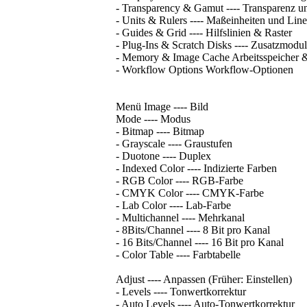
- Transparency & Gamut ---- Transparenz
- Units & Rulers ---- Maßeinheiten und Line
- Guides & Grid ---- Hilfslinien & Raster
- Plug-Ins & Scratch Disks ---- Zusatzmodul
- Memory & Image Cache Arbeitsspeicher 
- Workflow Options Workflow-Optionen
Menü Image ---- Bild
Mode ---- Modus
- Bitmap ---- Bitmap
- Grayscale ---- Graustufen
- Duotone ---- Duplex
- Indexed Color ---- Indizierte Farben
- RGB Color ---- RGB-Farbe
- CMYK Color ---- CMYK-Farbe
- Lab Color ---- Lab-Farbe
- Multichannel ---- Mehrkanal
- 8Bits/Channel ---- 8 Bit pro Kanal
- 16 Bits/Channel ---- 16 Bit pro Kanal
- Color Table ---- Farbtabelle
Adjust ---- Anpassen (Früher: Einstellen)
- Levels ---- Tonwertkorrektur
- Auto Levels ---- Auto-Tonwertkorrektur