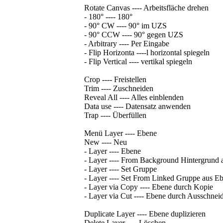
Rotate Canvas ---- Arbeitsfläche drehen
- 180° ---- 180°
- 90° CW ---- 90° im UZS
- 90° CCW ---- 90° gegen UZS
- Arbitrary ---- Per Eingabe
- Flip Horizonta ----l horizontal spiegeln
- Flip Vertical ---- vertikal spiegeln
Crop ---- Freistellen
Trim ---- Zuschneiden
Reveal All ---- Alles einblenden
Data use ---- Datensatz anwenden
Trap ---- Überfüllen
Menü Layer ---- Ebene
New ---- Neu
- Layer ---- Ebene
- Layer ---- From Background Hintergrund 
- Layer ---- Set Gruppe
- Layer ---- Set From Linked Gruppe aus E
- Layer via Copy ---- Ebene durch Kopie
- Layer via Cut ---- Ebene durch Ausschnei
Duplicate Layer ---- Ebene duplizieren
Delete Layer ---- Löschen