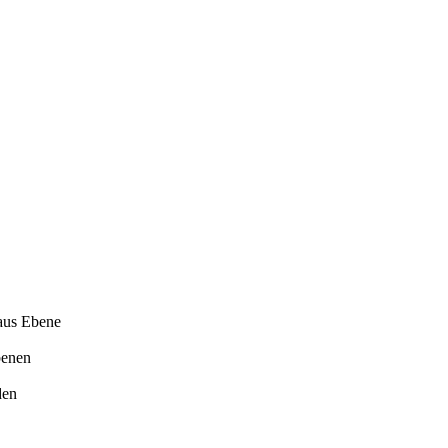
aus Ebene
benen
den