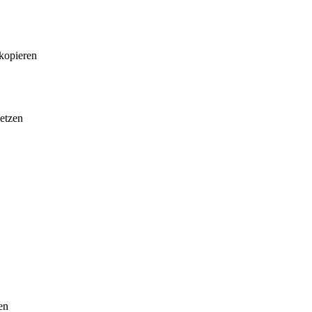
kopieren
setzen
en